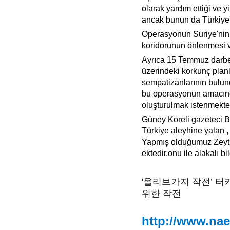
olarak y
ardım ettiği ve 
ancak bunun da Türkiye'n
Operasyonun Suriye'nin 
koridorunun önlenmesi v
Ayrıca 15 Temmuz darbe 
üzerindeki korkunç plan
sempatizanlarının bulund
bu operasyonun amacında
oluşturulmak istenmekte 
Güney Koreli gazeteci 
Türkiye aleyhine yalan , 
Yapmış olduğumuz Zeytin
ektedir.onu ile alakalı b
'올리브가지 작전’ 
위한 작전
http://www.na