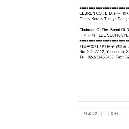
=====================
CEBREN CO., LTD. (주식
Güney Kore & Türkiye Danışma
Chairman Of The Board Of
이성계 ( LEE SEONGGYE 
=====================
서울특별시 서대문구 연희로 77-
Rm 404, 77-12, Yeonhui-ro,
Tel : 82-2-3142-3453, Fax