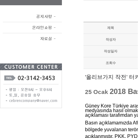
제목
작성자
작성일자
조회수
'올리브가지 작전’ 
2018 Ba
25 Ocak
Güney Kore Türkiye ara
medyasında hasıl olmakt
açıklaması tarafımdan ya
Basın açıklamamızda Afr
bölgede yuvalanan terör 
açıklanmıştır. PKK, PYD, 