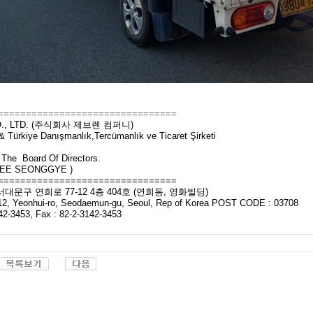
================================
O., LTD. (주식회사 제브렌 컴퍼니)
 Türkiye Danışmanlık,Tercümanlık ve Ticaret Şirketi
f The Board Of Directors.
E SEONGGYE )
================================
문구 연희로 77-12 4층 404호 (연희동, 영화빌딩)
12, Yeonhui-ro, Seodaemun-gu, Seoul, Rep of Korea POST CODE : 03708
3142-3453, Fax : 82-2-3142-3453