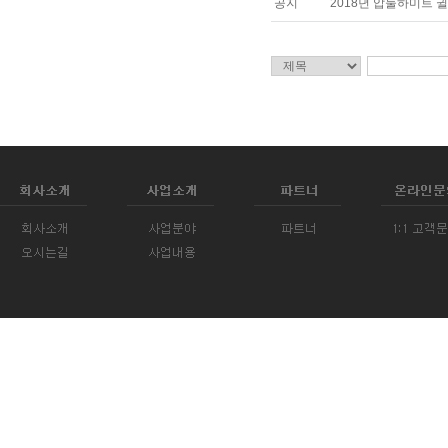
공지
2018년 압둘하미트 귈(A