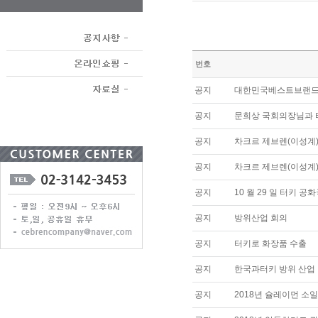
번호
공지
대한민국베스트브랜
공지
문희상 국회의장님과
공지
차크르 제브렌(이성계)
공지
차크르 제브렌(이성계
공지
10 월 29 일 터키 공
공지
방위산업 회의
공지
터키로 화장품 수출
공지
한국과터키 방위 산업 
공지
2018년 슐레이먼 소일루