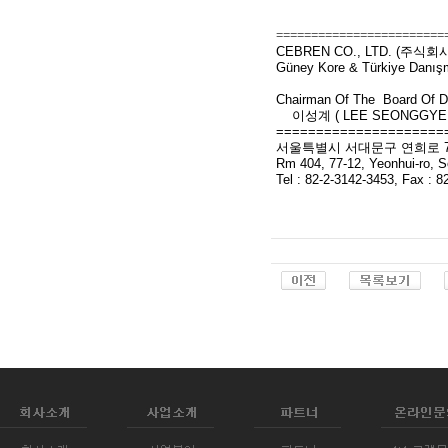
========================
CEBREN CO., LTD. (주식
Güney Kore & Türkiye Danışma
Chairman Of The Board Of
이성계 ( LEE SEONGGYE 
=====================
서울특별시 서대문구 연희로 77-
Rm 404, 77-12, Yeonhui-ro,
Tel : 82-2-3142-3453, Fax