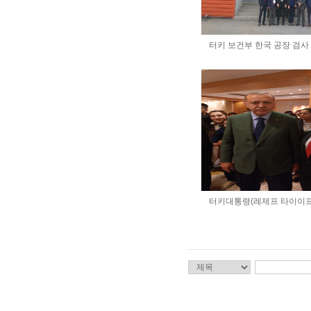
터키 보건부 한국 공장 검사
터키대통령(레제프 타이이프